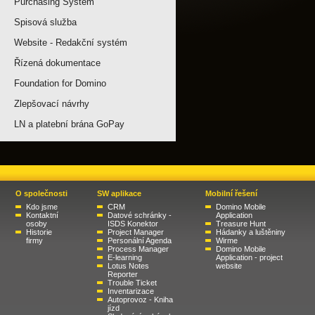
Purchasing System
Spisová služba
Website - Redakční systém
Řízená dokumentace
Foundation for Domino
Zlepšovací návrhy
LN a platební brána GoPay
O společnosti
SW aplikace
Mobilní řešení
Kdo jsme
CRM
Domino Mobile
Kontaktní
Datové schránky -
Application
osoby
ISDS Konektor
Treasure Hunt
Historie
Project Manager
Hádanky a luštěniny
firmy
Personální Agenda
Wirme
Process Manager
Domino Mobile
E-learning
Application - project
Lotus Notes
website
Reporter
Trouble Ticket
Inventarizace
Autoprovoz - Kniha
jízd