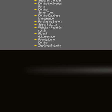
Sledování zakázek
Domino Notification
Portal
Domino
Server Tools
Domino Database
Maintenance
Purchasing System
Spisová služba
Website - Redakční
systém
Řízená
dokumentace
Foundation for
Domino
Zlepšovací návrhy