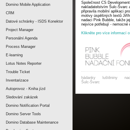
Společnost CS Development v
Domino Mobile Application
nakladatelstvím Šulc-Švarc 
připravila mobilní aplikaci p
CRM
motivy úspěšných textů Jiří
nadaci Pink Bubble, takže je
Datové schránky - ISDS Konektor
nejvíce potřebují - nemocné 
Project Manager
Klikněte pro více informací o
Personální Agenda
Process Manager
E-learning
Lotus Notes Reporter
Trouble Ticket
hádanky
luštěniny
na
Inventarizace
Šulc-Švarc
Autoprovoz - Kniha jízd
Sledování zakázek
Domino Notification Portal
Domino Server Tools
Domino Database Maintenance